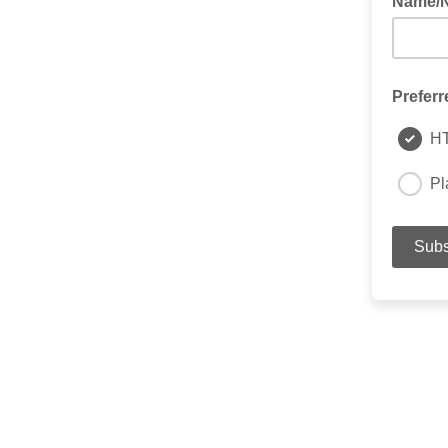
Name/
Preferr
H
Pl