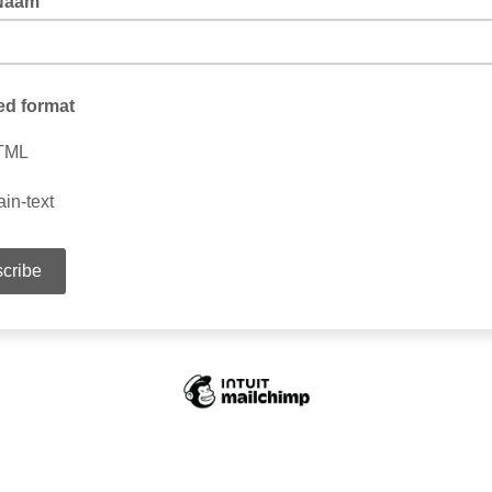
Naam
ed format
TML
ain-text